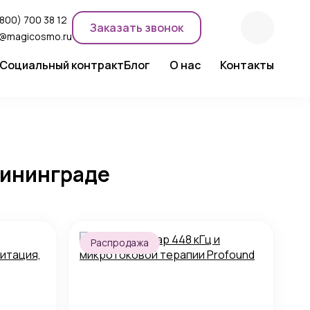
(800) 700 38 12
Заказать звонок
o@magicosmo.ru
Социальный контракт
Блог
О нас
Контакты
ентного макияжа
Новости компании
Сертификаты
Экспертное мнение
лининграде
Распродажа