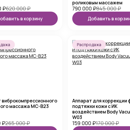
роликовым массажем
0
₽
620 000
₽
790 000
₽
845 000
₽
обавить в корзину
Добавить в корзи
одажа
Распродажа
т виброкомпрессионного
Аппарат для коррекции 
вого массажа MC-B23
подтяжки кожи с ИК
воздействием Body Vacu
W03
0
₽
265 000
₽
159 000
₽
170 000
₽