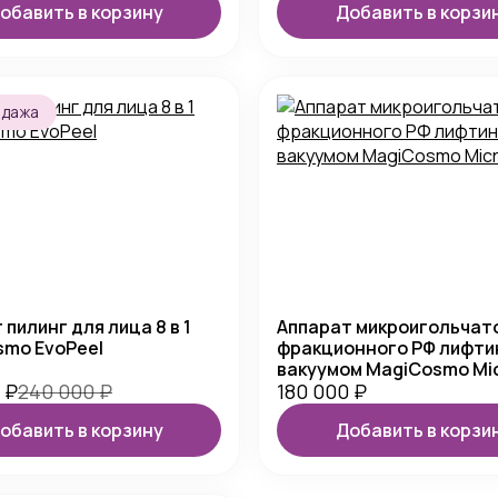
обавить в корзину
Добавить в корзи
одажа
 пилинг для лица 8 в 1
Аппарат микроигольчат
smo EvoPeel
фракционного РФ лифти
вакуумом MagiCosmo Mic
0
₽
240 000
₽
180 000
₽
обавить в корзину
Добавить в корзи