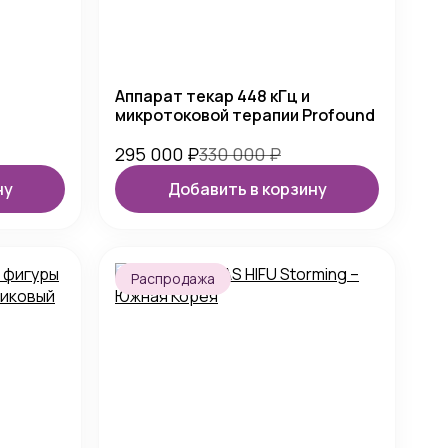
Аппарат текар 448 кГц и
микротоковой терапии Profound
295 000
₽
330 000
₽
ну
Добавить в корзину
Распродажа