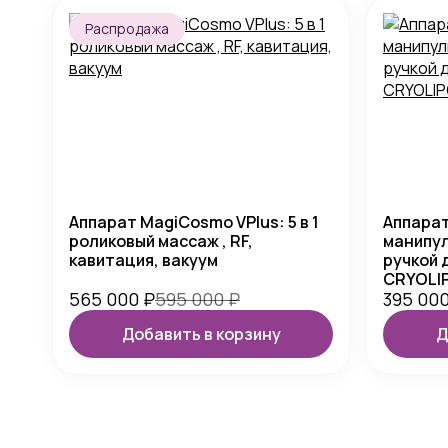
Распродажа
Аппарат MagiCosmo VPlus: 5 в 1
Аппарат
роликовый массаж , RF,
манипул
кавитация, вакуум
ручкой 
CRYOLIP
565 000
₽
595 000
₽
395 00
Добавить в корзину
Д