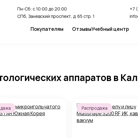
Пн-Сб: с 10:00 до 20:00
+7 
СПб, Заневский проспект, д. 65 стр. 1
inf
Покупателям
Отзывы
Учебный центр
Сервис
Студия перман
Доставка и оплата
Гарантия
тологических аппаратов в Ка
FAQ
Как сделать заказ
одажа
Распродажа