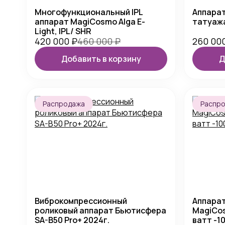
Многофункциональный IPL
Аппарат
аппарат MagiCosmo Alga E-
татуаж
Light, IPL/ SHR
420 000
₽
460 000
₽
260 00
Добавить в корзину
Д
Распродажа
Распр
Виброкомпрессионный
Аппарат
роликовый аппарат Бьютисфера
MagiCos
SA-B50 Pro+ 2024г.
ватт -1