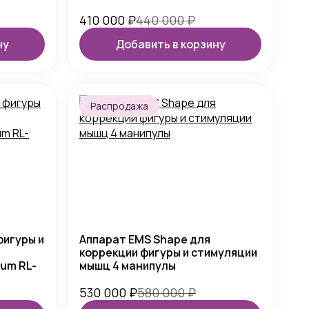
410 000
₽
440 000
₽
ну
Добавить в корзину
Распродажа
фигуры и
Аппарат EMS Shape для
коррекции фигуры и стимуляции
um RL-
мышц 4 манипулы
530 000
₽
580 000
₽