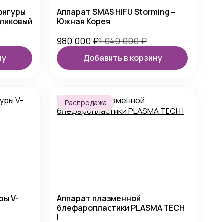
фигуры
Аппарат SMAS HIFU Storming –
Роликовый
Южная Корея
980 000
₽
1 040 000
₽
ну
Добавить в корзину
Распродажа
ры V-
Аппарат плазменной
блефаропластики PLASMA TECH
I