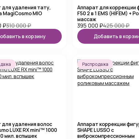
 для удаления тату,
Аппарат для коррекции 
а MagiCosmo MIO
F50 2 в 1 EMS (HIFEM) + 
массаж
0
₽
310 000
₽
395 000
₽
425 000
₽
обавить в корзину
Добавить в корзи
одажа
Распродажа
 для удаления волос
Аппарат коррекции фигу
mo LUXE RX mini™ 1000
SHAPE LUSSO с
00 мил. вспышек
виброкомпрессионным