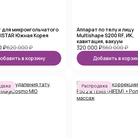
 для микроигольчатого
Аппарат по телу и лицу
ISTAR Южная Корея
Multishape S200 RF, ИК,
кавитация, вакуум
0
₽
620 000
₽
320 000
₽
360 000
₽
обавить в корзину
Добавить в корзи
одажа
Распродажа