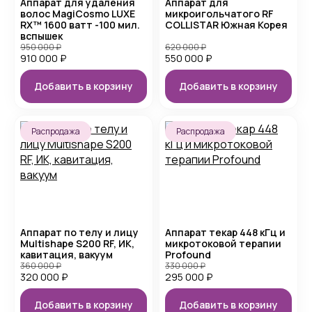
Аппарат для удаления
Аппарат для
волос MagiCosmo LUXE
микроигольчатого RF
RX™ 1600 ватт -100 мил.
COLLISTAR Южная Корея
вспышек
950 000
₽
620 000
₽
910 000
₽
550 000
₽
Добавить в корзину
Добавить в корзину
Распродажа
Распродажа
Аппарат по телу и лицу
Аппарат текар 448 кГц и
Multishape S200 RF, ИК,
микротоковой терапии
кавитация, вакуум
Profound
360 000
₽
330 000
₽
320 000
₽
295 000
₽
Добавить в корзину
Добавить в корзину