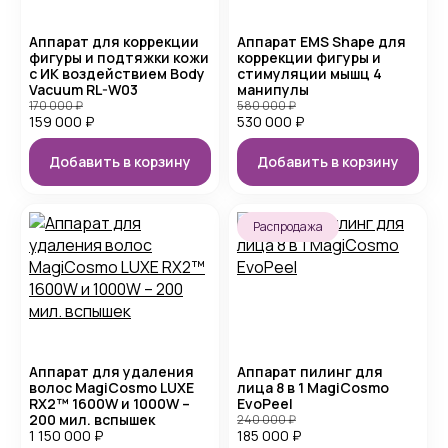
Аппарат для коррекции
Аппарат EMS Shape для
фигуры и подтяжки кожи
коррекции фигуры и
с ИК воздействием Body
стимуляции мышц 4
Vacuum RL-W03
манипулы
170 000
₽
580 000
₽
159 000
₽
530 000
₽
Добавить в корзину
Добавить в корзину
Распродажа
Аппарат для удаления
Аппарат пилинг для
волос MagiCosmo LUXE
лица 8 в 1 MagiCosmo
RX2™ 1600W и 1000W –
EvoPeel
200 мил. вспышек
240 000
₽
1 150 000
₽
185 000
₽