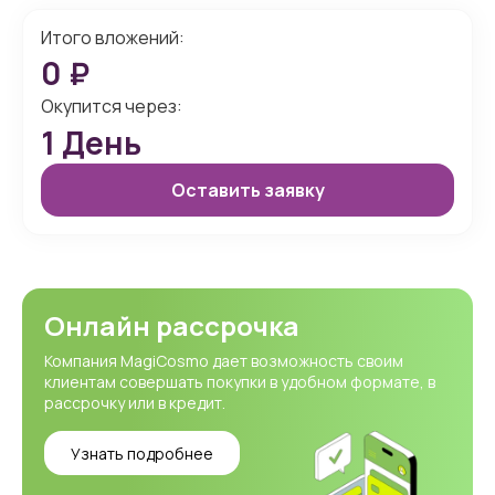
Итого вложений:
0
₽
Окупится через:
1
День
Оставить заявку
Онлайн рассрочка
Компания MagiCosmo дает возможность своим
клиентам совершать покупки в удобном формате, в
рассрочку или в кредит.
Узнать подробнее