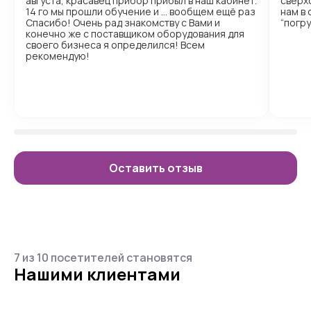
августа, красавец прибор прибыл в наш кабинет.
сверх
14 го мы прошли обучение и … вообщем ещё раз
нам в
Спасибо! Очень рад знакомству с Вами и
“погр
конечно же с поставщиком оборудования для
своего бизнеса я определился! Всем
рекомендую!
Оставить отзыв
7 из 10 посетителей становятся
Нашими клиентами