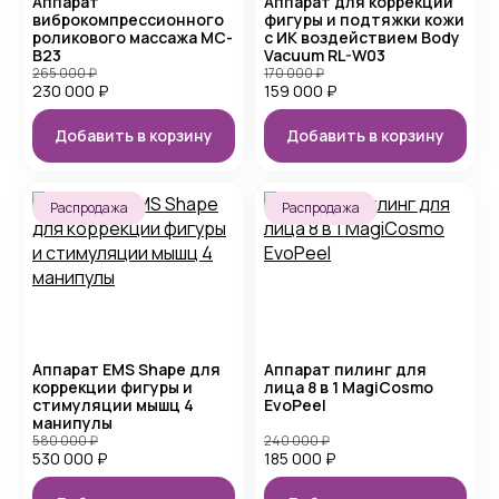
Аппарат
Аппарат для коррекции
виброкомпрессионного
фигуры и подтяжки кожи
роликового массажа MC-
с ИК воздействием Body
B23
Vacuum RL-W03
265 000
₽
170 000
₽
230 000
₽
159 000
₽
Добавить в корзину
Добавить в корзину
Распродажа
Распродажа
Аппарат EMS Shape для
Аппарат пилинг для
коррекции фигуры и
лица 8 в 1 MagiCosmo
стимуляции мышц 4
EvoPeel
манипулы
580 000
₽
240 000
₽
530 000
₽
185 000
₽