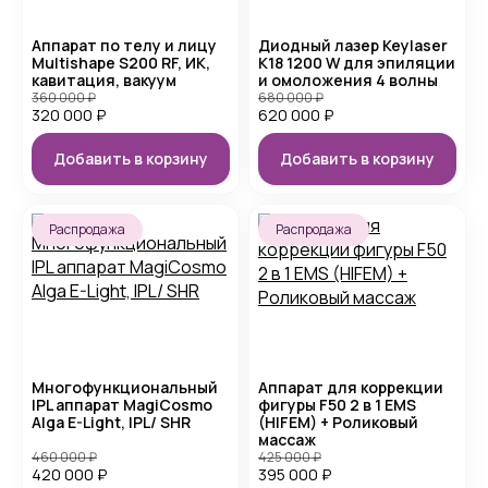
Аппарат по телу и лицу
Диодный лазер Keylaser
Multishape S200 RF, ИК,
K18 1200 W для эпиляции
кавитация, вакуум
и омоложения 4 волны
360 000
₽
680 000
₽
320 000
₽
620 000
₽
Добавить в корзину
Добавить в корзину
Распродажа
Распродажа
Многофункциональный
Аппарат для коррекции
IPL аппарат MagiCosmo
фигуры F50 2 в 1 EMS
Alga E-Light, IPL/ SHR
(HIFEM) + Роликовый
массаж
460 000
₽
425 000
₽
420 000
₽
395 000
₽