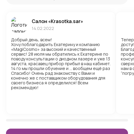
Салон «Krasotka.sar»
14.02.2022
Добрый день, всем!
Тепер
Хочу поблагодарить Екатерину и компанию
доступ
«MagiCosmo» за высокий и качественный
Благо
сервис! 28 июля мы обратились к Екатерине по
профе
поводу консультации о диодном лазере и уже 13
консул
августа, красавец прибор прибыл в наш кабинет.
сверх
14 го мы прошли обучение и … вообщем ещё раз
нам в
Спасибо! Очень рад знакомству с Вами и
“погр
конечно же с поставщиком оборудования для
своего бизнеса я определился! Всем
рекомендую!