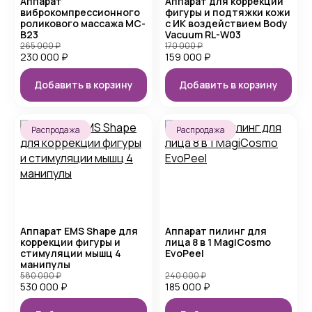
Аппарат
Аппарат для коррекции
виброкомпрессионного
фигуры и подтяжки кожи
роликового массажа MC-
с ИК воздействием Body
B23
Vacuum RL-W03
265 000
₽
170 000
₽
230 000
₽
159 000
₽
Добавить в корзину
Добавить в корзину
Распродажа
Распродажа
Аппарат EMS Shape для
Аппарат пилинг для
коррекции фигуры и
лица 8 в 1 MagiCosmo
стимуляции мышц 4
EvoPeel
манипулы
580 000
₽
240 000
₽
530 000
₽
185 000
₽