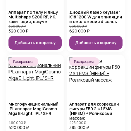
Аппарат по телу и лицу
Диодный лазер Keylaser
Multishape S200 RF, ИК,
K18 1200 W для эпиляции
кавитация, вакуум
и омоложения 4 волны
360 000
₽
680 000
₽
320 000
₽
620 000
₽
Добавить в корзину
Добавить в корзину
Распродажа
Распродажа
Многофункциональный
Аппарат для коррекции
IPL аппарат MagiCosmo
фигуры F50 2 в 1 EMS
Alga E-Light, IPL/ SHR
(HIFEM) + Роликовый
массаж
460 000
₽
425 000
₽
420 000
₽
395 000
₽