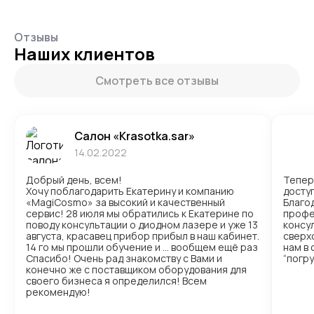
Отзывы
Наших клиентов
Смотреть все отзывы
Салон «Krasotka.sar»
14.02.2022
Добрый день, всем!
Тепер
Хочу поблагодарить Екатерину и компанию
доступ
«MagiCosmo» за высокий и качественный
Благо
сервис! 28 июля мы обратились к Екатерине по
профе
поводу консультации о диодном лазере и уже 13
консул
августа, красавец прибор прибыл в наш кабинет.
сверх
14 го мы прошли обучение и … вообщем ещё раз
нам в
Спасибо! Очень рад знакомству с Вами и
“погр
конечно же с поставщиком оборудования для
своего бизнеса я определился! Всем
рекомендую!