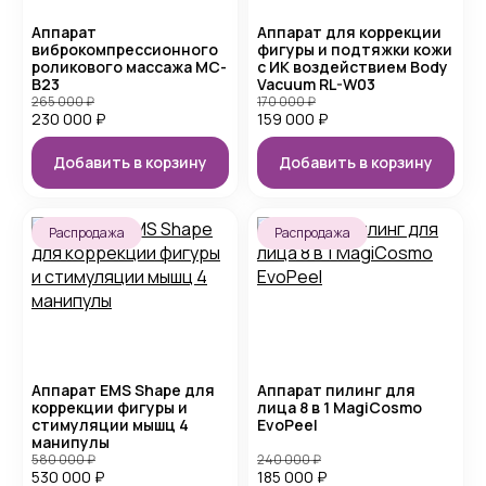
Аппарат
Аппарат для коррекции
виброкомпрессионного
фигуры и подтяжки кожи
роликового массажа MC-
с ИК воздействием Body
B23
Vacuum RL-W03
265 000
₽
170 000
₽
230 000
₽
159 000
₽
Добавить в корзину
Добавить в корзину
Распродажа
Распродажа
Аппарат EMS Shape для
Аппарат пилинг для
коррекции фигуры и
лица 8 в 1 MagiCosmo
стимуляции мышц 4
EvoPeel
манипулы
580 000
₽
240 000
₽
530 000
₽
185 000
₽