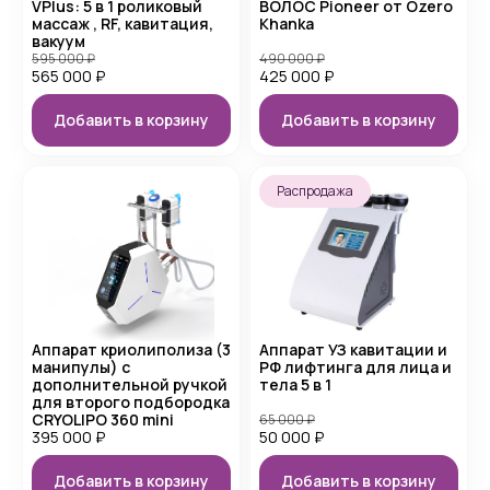
VPlus: 5 в 1 роликовый
ВОЛОС Pioneer от Ozero
массаж , RF, кавитация,
Khanka
вакуум
595 000
₽
490 000
₽
565 000
₽
425 000
₽
Добавить в корзину
Добавить в корзину
Распродажа
Аппарат криолиполиза (3
Аппарат УЗ кавитации и
манипулы) с
РФ лифтинга для лица и
дополнительной ручкой
тела 5 в 1
для второго подбородка
CRYOLIPO 360 mini
65 000
₽
395 000
₽
50 000
₽
Добавить в корзину
Добавить в корзину