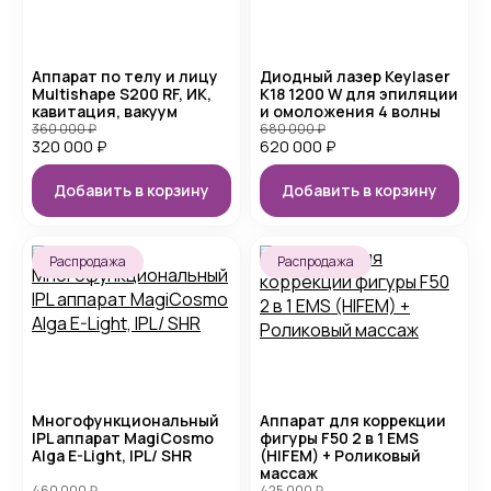
Аппарат по телу и лицу
Диодный лазер Keylaser
Multishape S200 RF, ИК,
K18 1200 W для эпиляции
кавитация, вакуум
и омоложения 4 волны
360 000
₽
680 000
₽
320 000
₽
620 000
₽
Добавить в корзину
Добавить в корзину
Распродажа
Распродажа
Многофункциональный
Аппарат для коррекции
IPL аппарат MagiCosmo
фигуры F50 2 в 1 EMS
Alga E-Light, IPL/ SHR
(HIFEM) + Роликовый
массаж
460 000
₽
425 000
₽