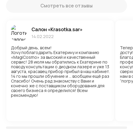
Смотреть все отзывы
Салон «Krasotka.sar»
14.02.2022
Добрый день, всем!
Тепер
Хочу поблагодарить Екатерину и компанию
доступ
«MagiCosmo» за высокий и качественный
Благо
сервис! 28 июля мы обратились к Екатерине по
профе
поводу консультации о диодном лазере и уже 13
консул
августа, красавец прибор прибыл в наш кабинет.
сверх
14 го мы прошли обучение и … вообщем ещё раз
нам в
Спасибо! Очень рад знакомству с Вами и
“погр
конечно же с поставщиком оборудования для
своего бизнеса я определился! Всем
рекомендую!