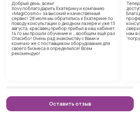
Добрый день, всем!
Тепер
Хочу поблагодарить Екатерину и компанию
доступ
«MagiCosmo» за высокий и качественный
Благо
сервис! 28 июля мы обратились к Екатерине по
профе
поводу консультации о диодном лазере и уже 13
консул
августа, красавец прибор прибыл в наш кабинет.
сверх
14 го мы прошли обучение и … вообщем ещё раз
нам в
Спасибо! Очень рад знакомству с Вами и
“погр
конечно же с поставщиком оборудования для
своего бизнеса я определился! Всем
рекомендую!
Оставить отзыв