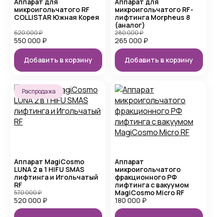
Аппарат для
Аппарат для
микроигольчатого RF
микроигольчатого RF-
COLLISTAR Южная Корея
лифтинга Morpheus 8
(аналог)
620 000
₽
280 000
₽
550 000
₽
265 000
₽
Добавить в корзину
Добавить в корзину
Распродажа
Аппарат MagiCosmo
Аппарат
LUNA 2 в 1 HIFU SMAS
микроигольчатого
лифтинга и Игольчатый
фракционного РФ
RF
лифтинга с вакуумом
MagiCosmo Micro RF
570 000
₽
520 000
₽
180 000
₽