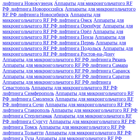
лифтинга Новокузнецк
Аппараты для микроигольчатого RF
РФ лифтинга Новороссийск
Аппараты для микроигольчатого
RF РФ лифтинга Новосибирск
Аппараты для
микроигольчатого RF РФ лифтинга Омск
Аппараты для
микроигольчатого RF РФ лифтинга Оренбург
Аппараты для
микроигольчатого RF РФ лифтинга Орёл
Аппараты для
микроигольчатого RF РФ лифтинга Пенза
Аппараты для
микроигольчатого RF РФ лифтинга Пермь
Аппараты для
микроигольчатого RF РФ лифтинга Подольск
Аппараты для
микроигольчатого RF РФ лифтинга Ростов-на-Дону
Аппараты для микроигольчатого RF РФ лифтинга Рязань
Аппараты для микроигольчатого RF РФ лифтинга Самара
Аппараты для микроигольчатого RF РФ лифтинга Саранск
Аппараты для микроигольчатого RF РФ лифтинга Саратов
Аппараты для микроигольчатого RF РФ лифтинга
Севастополь
Аппараты для микроигольчатого RF РФ
лифтинга Симферополь
Аппараты для микроигольчатого RF
РФ лифтинга Смоленск
Аппараты для микроигольчатого RF
РФ лифтинга Сочи
Аппараты для микроигольчатого RF РФ
лифтинга Ставрополь
Аппараты для микроигольчатого RF РФ
лифтинга Стерлитамак
Аппараты для микроигольчатого RF
РФ лифтинга Сургут
Аппараты для микроигольчатого RF РФ
лифтинга Томск
Аппараты для микроигольчатого RF РФ
лифтинга Тольятти
Аппараты для микроигольчатого RF РФ
лифтинга Тула
Аппараты для микроигольчатого RF РФ