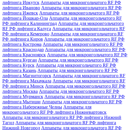
лифтинга Иркутск
Аппараты для микроигольчатого RF РФ
лифтинга Иваново
Аппараты для микроигольчатого RF РФ
лифтинга Ижевск
Аппараты для микроигольчатого RF РФ
лифтинга Йошкар-Ола
Аппараты для микроигольчатого RF
РФ лифтинга Калининград
Аппараты для микроигольчатого
RF РФ лифтинга Калуга
Аппараты для микроигольчатого RF
РФ лифтинга Кемерово
Аппараты для микроигольчатого RF
РФ лифтинга Киров
Аппараты для микроигольчатого RF РФ
лифтинга Кострома
Аппараты для микроигольчатого RF РФ
лифтинга Краснодар
Аппараты для микроигольчатого RF РФ
лифтинга Красноярск
Аппараты для микроигольчатого RF РФ
лифтинга Курган
Аппараты для микроигольчатого RF РФ
лифтинга Курск
Аппараты для микроигольчатого RF РФ
лифтинга Казань
Аппараты для микроигольчатого RF РФ
лифтинга Магнитогорск
Аппараты для микроигольчатого RF
РФ лифтинга Махачкала
Аппараты для микроигольчатого RF
РФ лифтинга Минск
Аппараты для микроигольчатого RF РФ
лифтинга Москва
Аппараты для микроигольчатого RF РФ
лифтинга Мурманск
Аппараты для микроигольчатого RF РФ
лифтинга Мытищи
Аппараты для микроигольчатого RF РФ
лифтинга Набережные Челны
Аппараты для
микроигольчатого RF РФ лифтинга Нижневартовск
Аппараты для микроигольчатого RF РФ лифтинга Нижний
Тагил
Аппараты для микроигольчатого RF РФ лифтинга
Нижний Новгород
Аппараты для микроигольчатого RF РФ