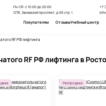
Пн-Сб: с 10:00 до 20:00
+7 
СПб, Заневский проспект, д. 65 стр. 1
inf
Покупателям
Отзывы
Учебный центр
Сервис
Студия перман
атого RF РФ лифтинга
Доставка и оплата
Гарантия
атого RF РФ лифтинга в Рост
FAQ
Как сделать заказ
одажа
Распродажа