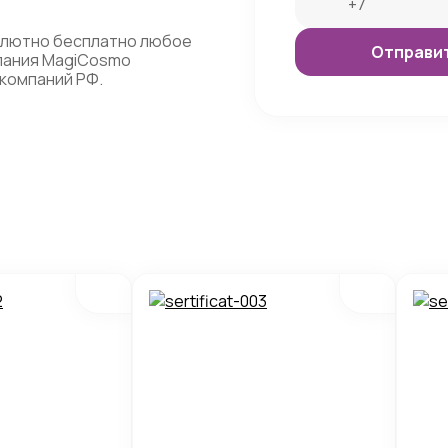
олютно бесплатно любое
мпания MagiCosmo
компаний РФ.