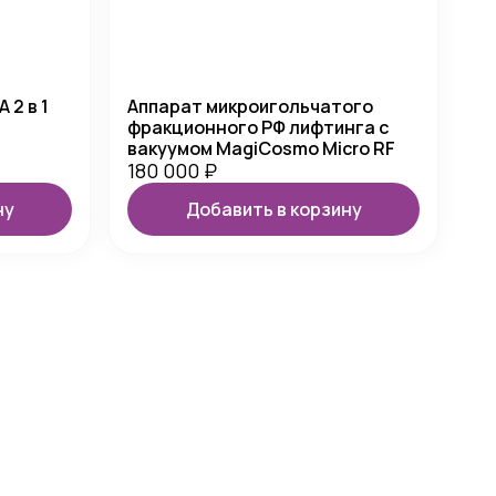
 2 в 1
Аппарат микроигольчатого
фракционного РФ лифтинга с
вакуумом MagiCosmo Micro RF
180 000
₽
ну
Добавить в корзину