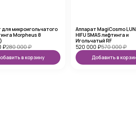
 для микроигольчатого
Аппарат MagiCosmo LUNA
инга Morpheus 8
HIFU SMAS лифтинга и
)
Игольчатый RF
0
₽
280 000
₽
520 000
₽
570 000
₽
обавить в корзину
Добавить в корзи