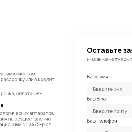
Оставьте за
и наши менеджеры 
своим клиентам
Ваше имя
рассрочку или в кредит.
срочка, оплата QR-
Ваш Email
ов
ологических аппаратов
зия на осуществление
Ваш телефон
ационный № 2475-р от